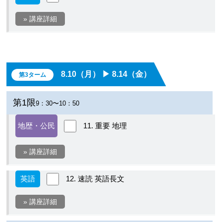
» 講座詳細
8.10（月） ▶︎ 8.14（金）
第3ターム
第1限
9：30〜10：50
地歴・公民
11. 重要 地理
» 講座詳細
英語
12. 速読 英語長文
» 講座詳細