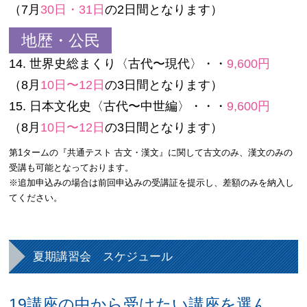
（7月
30日・31日
の2日間となります）
地歴
・
公民
14. 世界史総まくり〈古代〜現代〉・・
9,600円
（8月
10日〜12日
の3日間となります）
15. 日本文化史〈古代〜中世編〉・・・
9,600円
（8月
10日〜12日
の3日間となります）
第1タームの『共通テスト 古文・漢文』に関して古文のみ、漢文のみの
受講も可能となっております。
※追加申込みの場合は前回申込みの受講証を提示し、差額のみを納入し
てください。
夏期講習会 スケジュール
19講座の中から受けたい講座を選ん