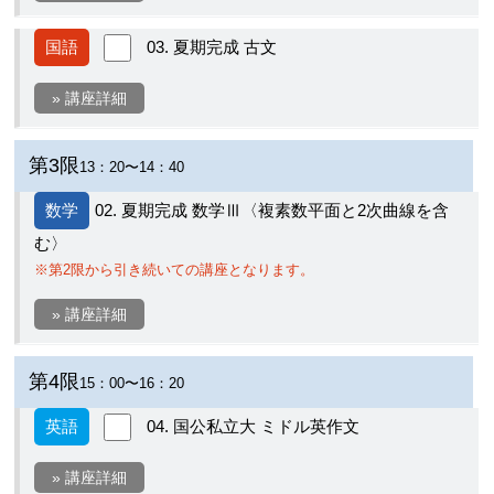
国語
03. 夏期完成 古文
» 講座詳細
第3限
13：20〜14：40
数学
02. 夏期完成 数学Ⅲ〈複素数平面と2次曲線を含
む〉
※第2限から引き続いての講座となります。
» 講座詳細
第4限
15：00〜16：20
英語
04. 国公私立大 ミドル英作文
» 講座詳細