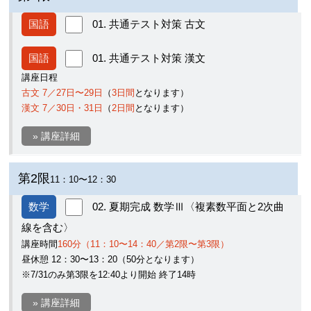
国語
01. 共通テスト対策 古文
国語
01. 共通テスト対策 漢文
講座日程
古文 7／27日〜29日
（
3日間
となります）
漢文 7／30日・31日
（
2日間
となります）
» 講座詳細
第2限
11：10〜12：30
数学
02. 夏期完成 数学Ⅲ〈複素数平面と2次曲
線を含む〉
講座時間
160分（11：10〜14：40／第2限〜第3限）
昼休憩 12：30〜13：20（50分となります）
※7/31のみ第3限を12:40より開始 終了14時
» 講座詳細