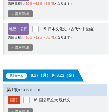
講座日程
8／10日〜12日
（
3日間
となります）
» 講座詳細
地歴・公民
15. 日本文化史〈古代〜中世編〉
講座日程
8／10日〜12日
（
3日間
となります）
» 講座詳細
8.17（月） ▶︎ 8.21（金）
第4ターム
第1限
9：30〜10：50
国語
16. 国公私立大 現代文
» 講座詳細