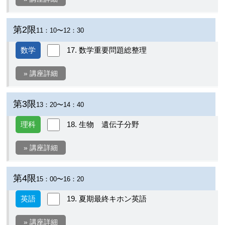
第2限
11：10〜12：30
数学
17. 数学重要問題総整理
» 講座詳細
第3限
13：20〜14：40
理科
18. 生物 遺伝子分野
» 講座詳細
第4限
15：00〜16：20
英語
19. 夏期最終キホン英語
» 講座詳細