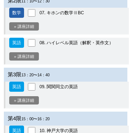
第2限
11：10〜12：30
数学
07. キホンの数学ⅡBC
» 講座詳細
英語
08. ハイレベル英語（解釈・英作文）
» 講座詳細
第3限
13：20〜14：40
英語
09. 関関同立の英語
» 講座詳細
第4限
15：00〜16：20
英語
10. 神戸大学の英語