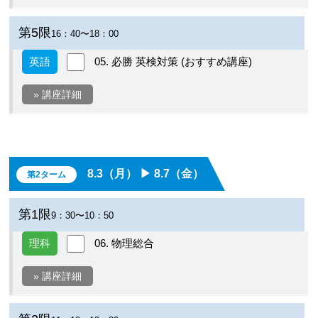
第5限
16：40〜18：00
英語
05. 必勝 英検対策 (おすすめ講座)
» 講座詳細
8.3（月） ▶︎ 8.7（金）
第2ターム
第1限
9：30〜10：50
理科
06. 物理総合
» 講座詳細