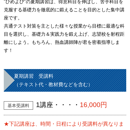
"ひめよび"の夏期講習は、得意科目を伸ばし、苦手科目を
克服する基礎力を徹底的に鍛えることを目的とした集中講
座です。
共通テスト対策を主とした様々な授業から目標に最適な科
目を選択し、基礎力＆実践力を鍛え上げ、志望校を射程距
離にしよう。もちろん、熱血講師陣が君を密着指導しま
す！
夏期講習 受講料
（テキスト代・教材費などを含む）
1講座・・・・
16,000円
基本受講料
★下記講座は、時間・日程により受講料が異なりま